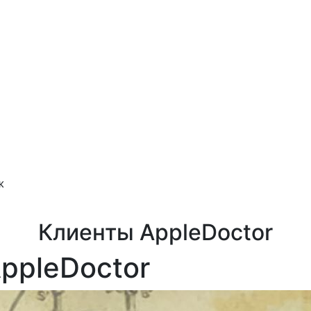
ж
Клиенты AppleDoctor
ppleDoctor