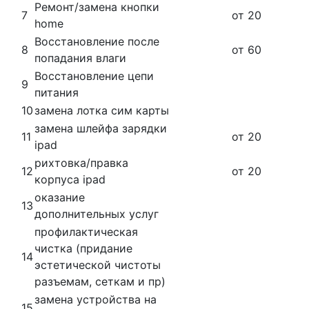
Ремонт/замена кнопки
7
от 20
home
Восстановление после
8
от 60
попадания влаги
Восстановление цепи
9
питания
10
замена лотка сим карты
замена шлейфа зарядки
11
от 20
ipad
рихтовка/правка
12
от 20
корпуса
ipad
оказание
13
дополнительных услуг
профилактическая
чистка (придание
14
эстетической чистоты
разъемам, сеткам и пр)
замена устройства на
15