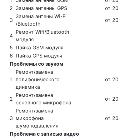
2
Замена антенны GPS
от 20
Замена антены Wi-Fi
3
от 20
/Bluetooth
Ремонт Wifi/Bluetooth
4
модуля
5
Пайка GSM модуля
6
Пайка GPS модуля
Проблемы со звуком
Ремонт/замена
1
полифонического
от 20
динамика
Ремонт/замена
2
от 20
основного микрофона
Ремонт/замена
3
микрофона
от 20
шумоподавления
Проблема с записью видео