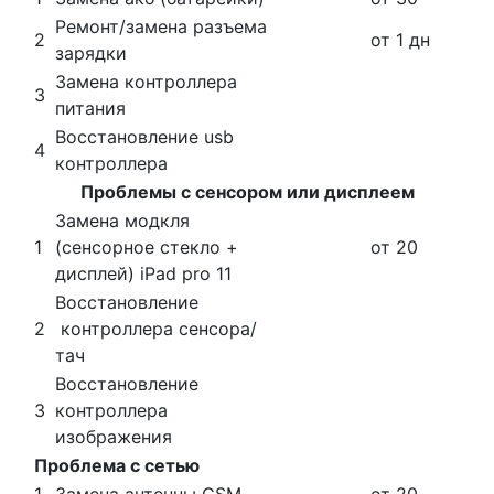
Ремонт/замена разъема
2
от 1 дн
зарядки
Замена контроллера
3
питания
Восстановление usb
4
контроллера
Проблемы с сенсором или дисплеем
Замена
модкля
1
(сенсорное стекло +
от 20
дисплей) iPad pro 11
Восстановление
2
контроллера сенсора/
тач
Восстановление
3
контроллера
изображения
Проблема с сетью
1
Замена антенны GSM
от 20