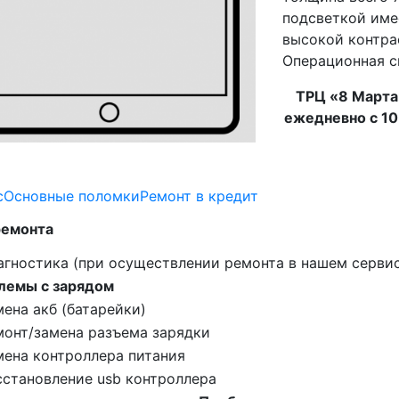
подсветкой име
высокой контра
Операционная си
ТРЦ «8 Марта
ежедневно с 10
с
Основные поломки
Ремонт в кредит
ремонта
агностика (при осуществлении ремонта в нашем серви
лемы с зарядом
ена акб (батарейки)
монт/замена разъема зарядки
мена контроллера питания
сстановление usb контроллера