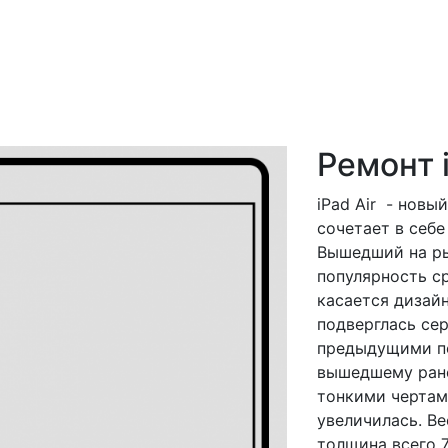
Ремонт i
iPad Air - новы
сочетает в себ
Вышедший на рын
популярность ср
касается дизайн
подверглась се
предыдущими по
вышедшему ранее
тонкими чертами
увеличилась. Ве
толщина всего 7