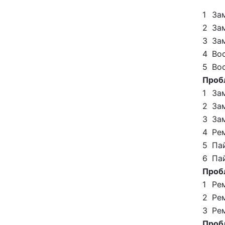
1
Зам
2
За
3
Зам
4
Во
5
Во
Проб
1
За
2
За
3
Зам
4
Рем
5
Па
6
Па
Проб
1
Ре
2
Ре
3
Ре
Проб