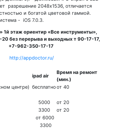
ет разрешение 2048х1536, отличается
стностью и богатой цветовой гаммой.
стема - iOS 7.0.3.
» 1й этаж ориентир «Все инструменты»,
-20 без перерыва и выходных т 90-17-17,
+7-962-350-17-17
http://appdoctor.ru/
Время на ремонт
ipad air
(мин.)
сном центре)
бесплатно
от 40
5000
от 20
3300
от 20
от 6000
3300