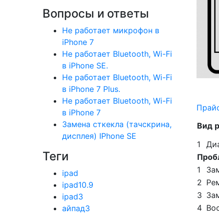
Вопросы и ответы
Не работает микрофон в
iPhone 7
Не работает Bluetooth, Wi-Fi
в iPhone SE.
Не работает Bluetooth, Wi-Fi
в iPhone 7 Plus.
Не работает Bluetooth, Wi-Fi
Прай
в iPhone 7
Замена сткекла (тачскрина,
Вид 
дисплея) IPhone SE
1
Ди
Теги
Проб
1
Зам
ipad
2
Ре
ipad10.9
3
За
ipad3
4
Во
айпад3