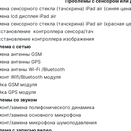
Проблемы с сенсором или
ена сенсорного стекла (тачскрина) iPad air (синяя цена
мена lcd дисплея
iPad air
ена сенсорного стекла (тачскрина) iPad air (красная ц
сстановление контроллера сенсора/тач
сстановление контроллера изображения
лема с сетью
мена антенны GSM
мена антенны GPS
ена антены Wi-Fi /Bluetooth
онт Wifi/Bluetooth модуля
йка GSM модуля
йка GPS модуля
лемы со звуком
монт/замена полифонического динамика
монт/замена основного микрофона
монт/замена микрофона шумоподавления
лема с записью видео