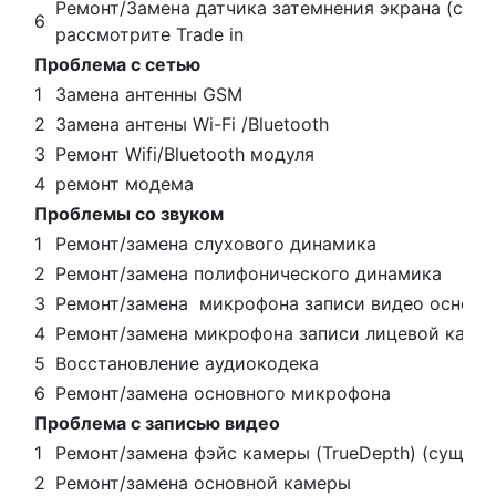
Ремонт/Замена датчика затемнения экрана (сущ
6
рассмотрите Trade in
Проблема с сетью
1
Замена антенны GSM
2
Замена антены Wi-Fi /Bluetooth
3
Ремонт Wifi/Bluetooth модуля
4
ремонт модема
Проблемы со звуком
1
Ремонт/замена слухового динамика
2
Ремонт/замена полифонического динамика
3
Ремонт/замена микрофона записи видео основн
4
Ремонт/замена микрофона записи лицевой каме
5
Восстановление аудиокодека
6
Ремонт/замена основного микрофона
Проблема с записью видео
1
Ремонт/замена фэйс камеры (TrueDepth) (сущест
2
Ремонт/замена основной камеры