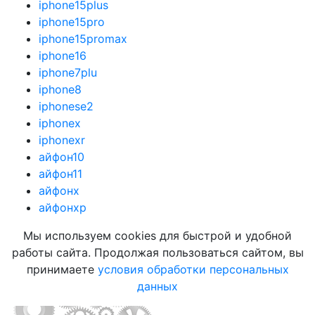
iphone15plus
iphone15pro
iphone15promax
iphone16
iphone7plu
iphone8
iphonese2
iphonex
iphonexr
айфон10
айфон11
айфонx
айфонхр
Мы используем cookies для быстрой и удобной
работы сайта. Продолжая пользоваться сайтом, вы
принимаете
условия обработки персональных
данных