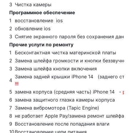
3
Чистка камеры
Программное обеспечение
1
восстановление ios
2
обновление ios
3
Cнятие экранного пароля без сохранения данных
Прочие услуги по ремонту
1
Бесконтактная чистка материнской платы
2
Замена шлейфа громкости и кнопки беззвучного
3
Замена шлейфа кнопки включения
Замена задней крышки iPhone
14
(заднего стек
4
!!!
5
замена корпуса (средняя часть)
iPhone
14
-
расс
6
замена защитного глазка камеры корпуса
7
Замена вибромотора (Tapic Engine)
8
не работает Apple Pay/замена ремонт шлейфа NF
9
Восстановление после попадания влаги
10
Восстановление цепи питания