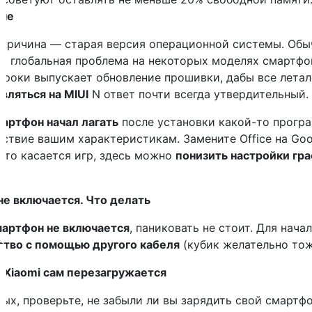
не
 причина — старая версия операционной системы. Обыч
то глобальная проблема на некоторых моделях смартфо
 сроки выпускает обновление прошивки, дабы все лета
вляться на MIUI
N ответ почти всегда утвердительный.
артфон начал лагать
после установки какой-то програ
тствие вашим характеристикам. Замените Office на Go
Что касается игр, здесь можно
понизить настройки гр
не включается. Что делать
мартфон не включается
, паниковать не стоит. Для нач
ство с помощью другого кабеля
(кубик желательно тож
 Xiaomi сам перезагружается
ых, проверьте, не забыли ли вы зарядить свой смартфо