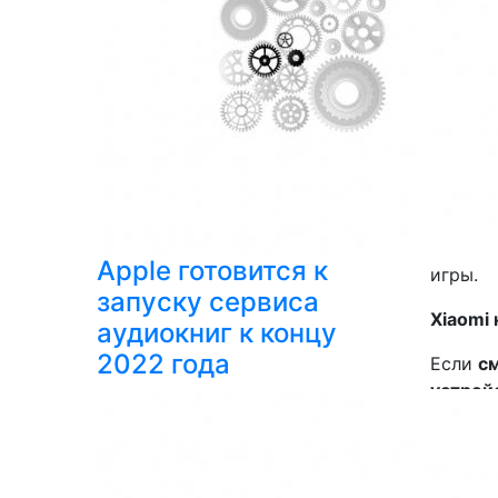
телефо
Вторая
какая-
очень)
ли обно
Если
см
соотве
обоев. 
Apple готовится к
игры.
запуску сервиса
Xiaomi 
аудиокниг к концу
2022 года
Если
с
устрой
Почему
Во-перв