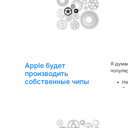
Задумыв
вижу з
фирмен
Xiaomi,
погово
техник
Почему
Я дума
Apple будет
популя
производить
собственные чипы
Не
Ст
Сл
Ре
Вы
Первое
обычно