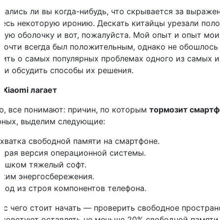
ались ли вы когда-нибудь, что скрывается за выражен
десь некоторую иронию. Дескать китайцы урезали поло
ную оболочку и вот, пожалуйста. Мой опыт и опыт мои
 почти всегда был положительным, однако не обошлось
рить о самых популярных проблемах одного из самых 
и и обсудить способы их решения.
 Xiaomi лагает
ю, все понимают: причин, по которым
тормозит смартф
рных, выделим следующие:
хватка свободной памяти на смартфоне.
арая версия операционной системы.
ишком тяжелый софт.
жим энергосбережения.
ход из строя компонентов телефона.
, с чего стоит начать — проверить свободное простран
 советуют оставлять не меньше 20% свободной памяти