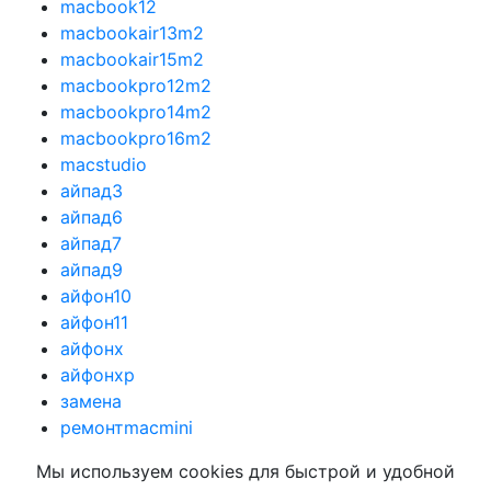
macbook12
macbookair13m2
macbookair15m2
macbookpro12m2
macbookpro14m2
macbookpro16m2
macstudio
айпад3
айпад6
айпад7
айпад9
айфон10
айфон11
айфонx
айфонхр
замена
ремонтmacmini
Мы используем cookies для быстрой и удобной