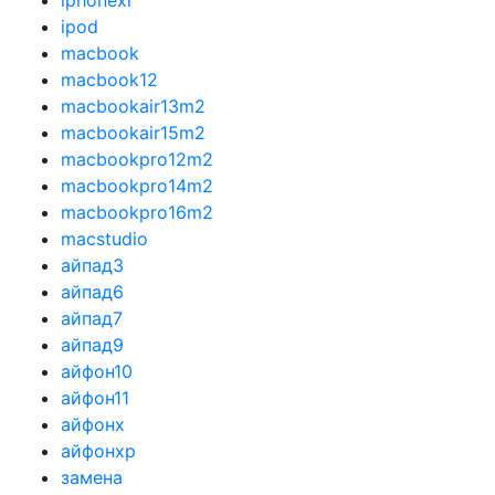
iphonexr
ipod
macbook
macbook12
macbookair13m2
macbookair15m2
macbookpro12m2
macbookpro14m2
macbookpro16m2
macstudio
айпад3
айпад6
айпад7
айпад9
айфон10
айфон11
айфонx
айфонхр
замена