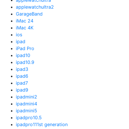
applewatchultra
applewatchultra2
GarageBand
iMac 24
iMac 4K
ios
ipad
iPad Pro
ipad10
ipad10.9
ipad3
ipad6
ipad7
ipad9
ipadmini2
ipadmini4
ipadmini5
ipadpro10.5
ipadpro111st generation