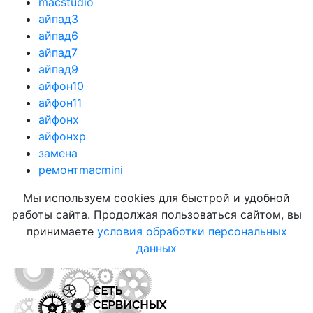
macstudio
айпад3
айпад6
айпад7
айпад9
айфон10
айфон11
айфонx
айфонхр
замена
ремонтmacmini
Мы используем cookies для быстрой и удобной
работы сайта. Продолжая пользоваться сайтом, вы
принимаете
условия обработки персональных
данных