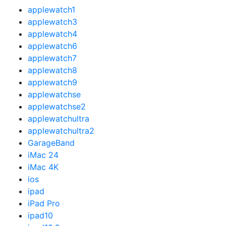
applewatch1
applewatch3
applewatch4
applewatch6
applewatch7
applewatch8
applewatch9
applewatchse
applewatchse2
applewatchultra
applewatchultra2
GarageBand
iMac 24
iMac 4K
ios
ipad
iPad Pro
ipad10